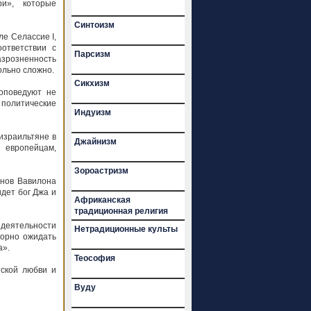
и», которые
Синтоизм
е Селассие I,
ответствии с
Парсизм
зрозненность
ольно сложно.
Сикхизм
роповедуют не
 политические
Индуизм
израильтяне в
Джайнизм
европейцам,
Зороастризм
ынов Вавилона
идет бог Джа и
Африканская
традиционная религия
 деятельности
Нетрадиционные культы
корно ожидать
а».
Теософия
тской любви и
Вуду