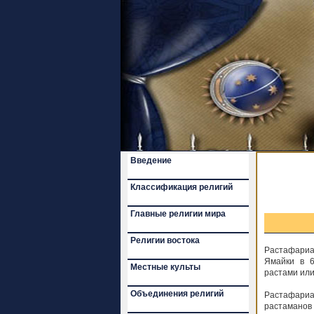
Введение
Классификация религий
Главные религии мира
Религии востока
Растафариан
Ямайки в 6
Местные культы
растами ил
Объединения религий
Растафариа
растаманов