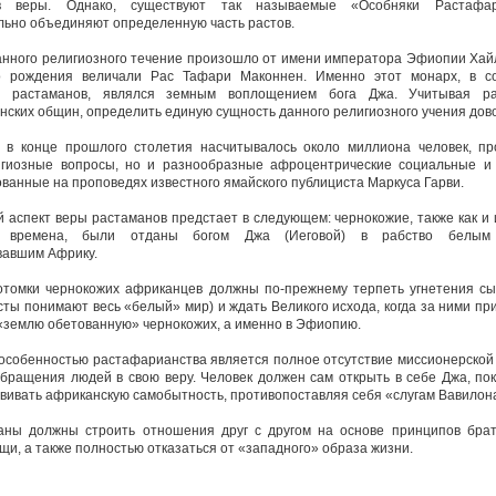
ов веры. Однако, существуют так называемые «Особняки Растафар
льно объединяют определенную часть растов.
нного религиозного течение произошло от имени императора Эфиопии Хайл
о рождения величали Рас Тафари Маконнен. Именно этот монарх, в со
м растаманов, являлся земным воплощением бога Джа. Учитывая ра
ских общин, определить единую сущность данного религиозного учения дов
х в конце прошлого столетия насчитывалось около миллиона человек, п
игиозные вопросы, но и разнообразные афроцентрические социальные и
ованные на проповедях известного ямайского публициста Маркуса Гарви.
 аспект веры растаманов предстает в следующем: чернокожие, также как и 
е времена, были отданы богом Джа (Иеговой) в рабство белым 
вавшим Африку.
отомки чернокожих африканцев должны по-прежнему терпеть угнетения с
сты понимают весь «белый» мир) и ждать Великого исхода, когда за ними пр
 «землю обетованную» чернокожих, а именно в Эфиопию.
особенностью растафарианства является полное отсутствие миссионерской
бращения людей в свою веру. Человек должен сам открыть в себе Джа, по
звивать африканскую самобытность, противопоставляя себя «слугам Вавилон
аны должны строить отношения друг с другом на основе принципов бра
и, а также полностью отказаться от «западного» образа жизни.