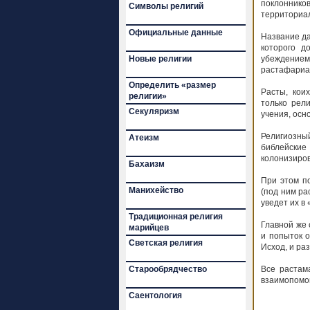
поклонник
Символы религий
территориа
Официальные данные
Название да
которого д
Новые религии
убеждение
растафариан
Определить «размер
Расты, кои
религии»
только рел
Секуляризм
учения, осн
Религиозный
Атеизм
библейски
колонизиро
Бахаизм
При этом п
Манихейство
(под ним ра
уведет их в
Традиционная религия
Главной же 
марийцев
и попыток о
Светская религия
Исход, и ра
Старообрядчество
Все растам
взаимопомощ
Саентология