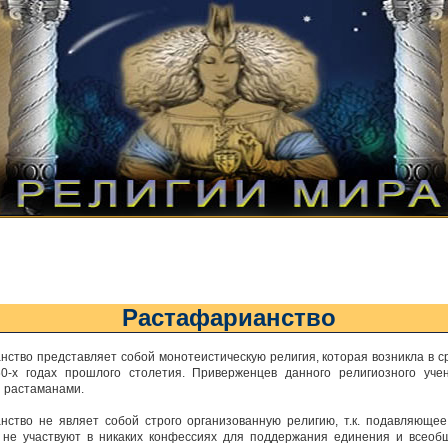
Растафарианство
ство представляет собой монотеистическую религия, которая возникла в с
0-х годах прошлого столетия. Приверженцев данного религиозного уче
и растаманами.
нство не являет собой строго организованную религию, т.к. подавляюще
 не участвуют в никаких конфессиях для поддержания единения и всеоб