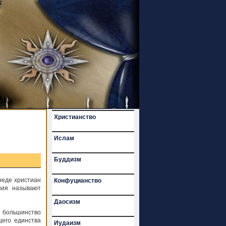
Христианство
Ислам
Буддизм
реде христиан
Конфуцианство
ния называют
Даосизм
е большинство
щего единства
Иудаизм