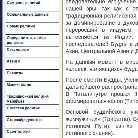
следовательно, его учение а
Символы религий
нашей эры, так как с эт
Официальные данные
традиционная религиозная 
за доминирование в духов
Новые религии
переросший в индуизм, 
вытесняется из Индии.
Определить «размер
религии»
последователей Будды в д
Секуляризм
Азии, Центральной Азии и 
На данный момент в мире
Атеизм
человек, являющихся будд
Бахаизм
После смерти Будды, учени
Манихейство
дальнейшего распространен
В Паталипутре прошел II
Традиционная религия
формироваться канон (Типи
марийцев
Светская религия
Основой буддийского уч
жемчужинах» (Триратна): Б
Старообрядчество
истинном Пути), сангха 
Саентология
истинного знания).