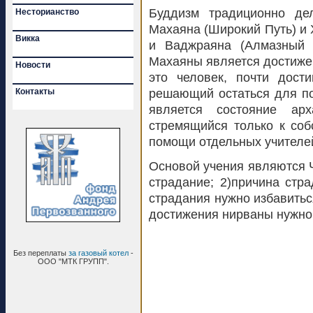
Буддизм традиционно де
Несторианство
Махаяна (Широкий Путь) и 
Викка
и Ваджраяна (Алмазный 
Махаяны является достижен
Новости
это человек, почти дост
Контакты
решающий остаться для п
является состояние арх
стремящийся только к со
помощи отдельных учителей
Основой учения являются Ч
страдание; 2)причина стра
страдания нужно избавиться
достижения нирваны нужно
Без переплаты
за газовый котел
-
ООО "МТК ГРУПП".