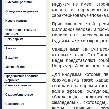
Символы религий
Индуизм не имеет стройн
канона и определенног
Официальные данные
характеризовать человека к
Новые религии
Приверженцев этой рели
миллионов человек и прожи
Определить «размер
религии»
Непале. 83 % населения Ин
Секуляризм
буддизм также возвращаетс
Атеизм
Священными книгами всех
которых четыре. Это Ригв
Бахаизм
Веды представляют собой
Например, Атхарваведа явл
Манихейство
Для индуизма, который яв
Традиционная религия
брахманизма также харак
марийцев
общества на варны и каст
Светская религия
варна жрецов, обладающа
Старообрядчество
обладающие политическ
земледельцы, скотоводы)
Саентология
Касты, главным обр