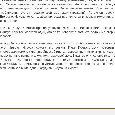
 Чаше» является, согласно традиционному толкованию, свидетельством то
ько Сыном Божьим, но и сыном Человеческим. Иисус воплотил в себе д
ую и человеческую. В своей молитве Иисус первоначально обращается 
 избавлении его от предстоящей ему чаши страданий. Потом он говори
Его воле. Человеческая слабая природа проявляется в первом молении, а
 во втором.
олитвы Иисус Христос просил учеников молиться вместе с ним и не зас
и Иисус Христос молится один, что опять говорит о том, что подобные скор
человек.
литву, Иисус обратился к учениками и сказал, что приближается тот, кто его
 его. Предал Иисуса Христа его ученик Иуда Искариотский, который
 пообещал помочь схватить Иисуса Христа первосвященникам и книжникам.
вооруженные воины и служители архиерейские. Заранее они условились, чт
Иисуса, чтобы воины точно знали кого следует арестовать. Иуда так и сде
и разбежались. Воины повели Иисуса Христа к первосвященникам для после
освященников была одна – осудить Иисуса на смерть.