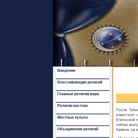
Введение
Классификация религий
Главные религии мира
Религии востока
После Тайн
известное 
Местные культы
Елеонской г
сейчас внут
Объединения религий
Камень, на 