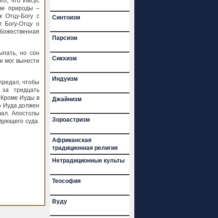
го, что Иисус
ве природы –
к Отцу-Богу с
Синтоизм
т Богу-Отцу о
 божественная
Парсизм
ыпать, но сон
Сикхизм
би мог вынести
Индуизм
 предал, чтобы
 за тридцать
 Кроме Иуды в
Джайнизм
о Иуда должен
лал. Апостолы
Зороастризм
дующего суда.
Африканская
традиционная религия
Нетрадиционные культы
Теософия
Вуду