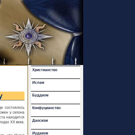
Христианство
Ислам
у
Буддизм
де состоялось
Конфуцианство
ожен у склона
ста находится
Даосизм
годах XX века.
Иудаизм