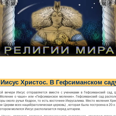
Иисус Христос. В Гефсиманском сад
ой вечери Иисус отправляется вместе с учениками в Гефсиманский сад, г
«Моление о чаше» или «Гефсиманское моление». Гефсиманский сад распол
оры около ручья Кедрон, то есть восточнее Иерусалима. Место моления Хри
ри Церкви всех наций(католическая церковь) , которая была построена в 20-х 
котором молился Иисус располагается перед алтарем.