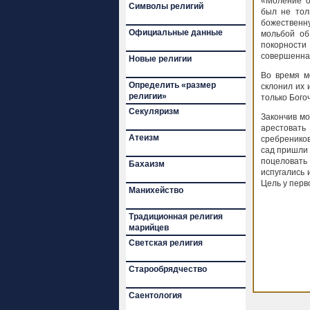
«Моление о
Символы религий
был не тол
божественн
Официальные данные
мольбой об
покорности 
совершенная
Новые религии
Во время м
Определить «размер
склонил их 
религии»
только Бого
Секуляризм
Закончив мо
арестовать
Атеизм
сребреников
сад пришли 
поцеловать 
Бахаизм
испугались 
Цель у перв
Манихейство
Традиционная религия
марийцев
Светская религия
Старообрядчество
Саентология