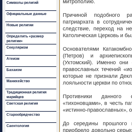
митрополию.
Символы религий
Официальные данные
Причиной подобного ра
патриархата в сотрудниче
Новые религии
следствие, переход на не
Католическая Церковь и бы
Определить «размер
религии»
Секуляризм
Основателями Катакомбн
(Петров) и архиеписко
Атеизм
(Ухтомский). Именно они
православных течений «и
Бахаизм
которые не признали Дек
Манихейство
лояльности церкви по отно
Традиционная религия
Противники данного 
марийцев
«тихоновцами», в честь па
Светская религия
«истинно-православных», о
Старообрядчество
До середины прошлого в
Саентология
приобрело довольно серье