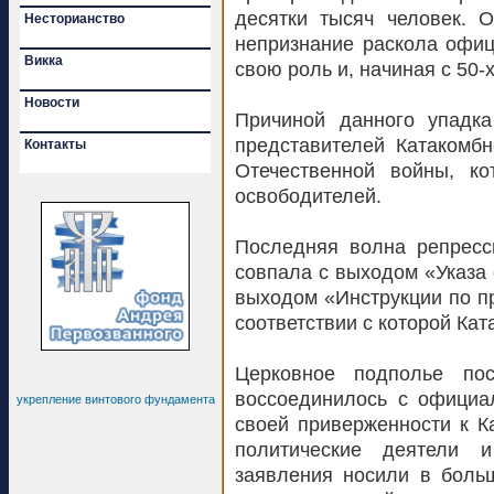
десятки тысяч человек. 
Несторианство
непризнание раскола офи
Викка
свою роль и, начиная с 50-
Новости
Причиной данного упадка
представителей Катакомб
Контакты
Отечественной войны, ко
освободителей.
Последняя волна репресс
совпала с выходом «Указа о
выходом «Инструкции по пр
соответствии с которой Кат
Церковное подполье по
воссоединилось с официа
укрепление винтового фундамента
своей приверженности к К
политические деятели и
заявления носили в боль