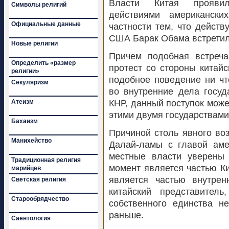
Власти Китая прояви
Символы религий
действиями американски
Официальные данные
частности тем, что дейст
США Барак Обама встретилс
Новые религии
Причем подобная встреча
Определить «размер
протест со стороны китайс
религии»
подобное поведение ни чт
Секуляризм
во внутренние дела госу
Атеизм
КНР, данный поступок мож
этими двумя государствами
Бахаизм
Причиной столь явного во
Манихейство
Далай-ламы с главой амер
местные власти уверены 
Традиционная религия
момент является частью Кит
марийцев
является частью внутрен
Светская религия
китайский представитель
Старообрядчество
собственного единства н
раньше.
Саентология