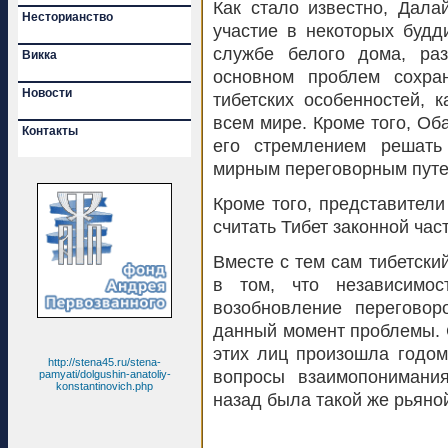
Как стало известно, Дала
Несторианство
участие в некоторых будд
службе белого дома, ра
Викка
основном проблем сохран
Новости
тибетских особенностей, к
всем мире. Кроме того, О
Контакты
его стремлением решать
мирным переговорным путе
Кроме того, представител
считать Тибет законной час
Вместе с тем сам тибетски
в том, что независимо
возобновление перегово
данный момент проблемы. 
этих лиц произошла годом
http://stena45.ru/stena-
вопросы взаимопонимания
pamyati/dolgushin-anatoliy-
konstantinovich.php
назад была такой же рьяной,